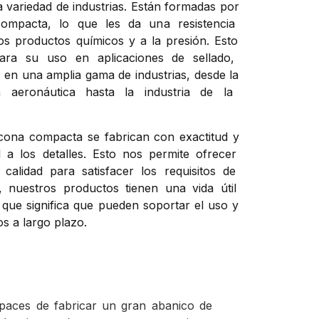
a
varied
ad
de
indust
ri
as
.
Est
án
form
adas
por
ompacta
,
lo
que
les
da
un
a
resist
encia
os
product
os
qu
í
mic
os
y
a
la
pres
i
ón
.
Est
o
ara
su
us
o
en
a
pl
ic
acion
es
de
sell
ado
,
n
en
un
a
ampl
ia
g
ama
de
indust
ri
as
,
des
de
la
a
aer
on
á
ut
ica
hast
a
la
indust
ria
de
la
c
ona
compact
a
se
fabric
an
con
exact
itud
y
l
a
los
det
all
es
.
Est
o
nos
perm
ite
of
re
cer
cal
idad
para
satisf
acer
los
requ
is
it
os
de
,
nu
est
ros
product
os
t
ien
en
un
a
v
ida
ú
til
que
signific
a
que
p
ued
en
s
op
ort
ar
el
us
o
y
os
a
larg
o
pl
azo
.
paces de fabricar un gran abanico de