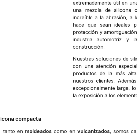
extrem
ad
ament
e
ú
til
en
un
un
a
me
z
cl
a
de
sil
ic
ona
c
incre
í
ble
a
la
abras
i
ón
,
a
l
h
ace
que
se
an
ide
ales
p
prote
cci
ón
y
am
ort
ig
u
aci
ó
indust
ria
autom
ot
riz
y
l
const
ru
cci
ón
.
Nu
est
ras
sol
uc
ion
es
de
sil
i
con
un
a
at
en
ci
ón
es
pe
cia
product
os
de
la
m
ás
alt
a
nu
est
ros
client
es
.
Ad
em
ás
exce
pc
ional
ment
e
larg
a
,
lo
la
exp
os
ici
ón
a
los
element
ilicona compacta
n, tanto en
moldeados
como en
vulcanizados
, somos ca