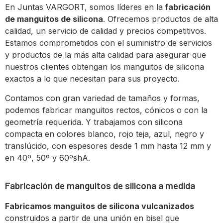
En
J
unt
as
V
AR
G
ORT
,
som
os
l
í
de
res
en
la
fabricación
de manguitos de silicona
.
Of
re
ce
mos
product
os
de
alt
a
cal
idad
,
un
servic
io
de
cal
idad
y
pre
ci
os
compet
it
iv
os
.
Est
am
os
comprom
et
id
os
con
el
sum
in
ist
ro
de
servic
ios
y
product
os
de
la
m
ás
alt
a
cal
idad
para
a
se
gur
ar
que
nu
est
ros
client
es
ob
ten
gan
los
mang
uit
os
de
sil
ic
ona
exact
os
a lo que
ne
ces
itan
para
sus
pro
y
ect
o
.
Contamos con gran variedad de tamaños y formas,
podemos fabricar manguitos rectos, cónicos o con la
geometría requerida. Y trabajamos con silicona
compacta en colores blanco, rojo teja, azul, negro y
translúcido, con espesores desde 1 mm hasta 12 mm y
en 40º, 50º y 60ºshA.
Fabricación de manguitos de silicona a medida
Fabricamos manguitos de silicona vulcanizados
construidos a partir de una unión en bisel que