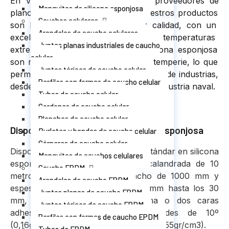
En
V
AR
G
ORT
som
os
los
me
j
ores
prove
ed
ores
de
Manguitos de silicona esponjosa
plan
ch
as
de
sil
ic
ona
esp
on
j
osa
.
Nu
est
ros
product
os
Cauchos celulares
son
los
m
ás
fin
os
y
de
la
me
j
or
cal
idad
,
con
un
Arandelas de caucho celulares
excel
ente
ac
ab
ado
y
resist
encia
a
temper
atur
as
Juntas planas industriales de caucho
extrem
as
.
Nu
est
ras
plan
ch
as
de
sil
ic
ona
esp
on
j
osa
celular
son
resist
ent
es
al
des
g
aste
y
a
la
int
em
per
ie
,
lo
que
Juntas tóricas de caucho celular
perm
ite
su
us
o
en
un
a
ampl
ia
varied
ad
de
indust
ri
as
,
Perfiles con formas de caucho celular
des
de
la
indust
ria
al
iment
aria
hast
a
la
indust
ria
naval
.
Tubos de caucho celular
Cordones de caucho celular
Planchas de caucho celular
Disposición de planchas de silicona esponjosa
Burletes y bandas de caucho celular
Córneres de caucho celular
Disponemos de plancha o lamina estándar en silicona
Manguitos de cauchos celulares
esponjosa de 10º (0,25 gr/cm3) calandrada de 10
Caucho EPDM
metros de longitud con un ancho de 1000 mm y
Arandelas de caucho EPDM
espesores que van desde los 1,5 mm hasta los 30
Juntas planas de caucho EPDM
mm, también puede ser con una o dos caras
Juntas tóricas de caucho EPDM
adhesivas, trabajamos con densidades de 10º
Perfiles con formas de caucho EPDM
(0,16gr/cm3) /25º (0,40gr/cm3) /35º (0,55gr/cm3).