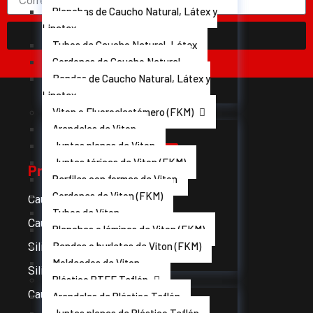
Planchas de Caucho Natural, Látex y
Linatex
Suscribirme
Tubos de Caucho Natural, Látex
Cordones de Caucho Natural
Bandas de Caucho Natural, Látex y
Linatex
Viton o Fluoroelastómero (FKM)
Arandelas de Viton
Juntas planas de Viton
Juntas tóricas de Viton (FKM)
Productos
Perfiles con formas de Viton
Cordones de Viton (FKM)
Caucho EPDM
Tubos de Viton
Caucho celular
Planchas o láminas de Viton (FKM)
Bandas o burletes de Viton (FKM)
Silicon compacta
Moldeados de Viton
Silicona esponjosa
Plástico PTFE Teflón
Caucho Neopreno CR
Arandelas de Plástico Teflón