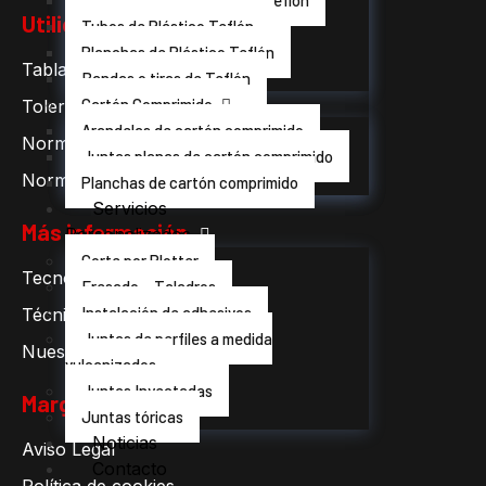
Juntas planas de Plástico Teflón
Utilidades
Tubos de Plástico Teflón
Planchas de Plástico Teflón
Tabla de durezas
Bandas o tiras de Teflón
Cartón Comprimido
Tolerancias generales ISO
Arandelas de cartón comprimido
Normativas alimentarias
Juntas planas de cartón comprimido
Normativas ignifugas
Planchas de cartón comprimido
Servicios
Más información
Personalizados
Corte por Plotter
Tecnología de plásticos
Fresado – Taladros
Instalación de adhesivos
Técnicas de conformación
Juntas de perfiles a medida
Nuestros valores
vulcanizados
Juntas Inyectadas
Margo legal
Juntas tóricas
Noticias
Aviso Legal
Contacto
Política de cookies