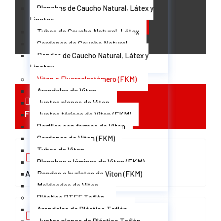
Planchas de Caucho Natural, Látex y
Linatex
Deseo que me llamen
Tubos de Caucho Natural, Látex
Cordones de Caucho Natural
Bandas de Caucho Natural, Látex y
Linatex
Viton o Fluoroelastómero (FKM)
Arandelas de Viton
Juntas planas de Viton
Ficha Técnica Viton (FKM)
Juntas tóricas de Viton (FKM)
Perfiles con formas de Viton
Cordones de Viton (FKM)
Tubos de Viton
Planchas o láminas de Viton (FKM)
Arandelas de Viton (FKM)
Bandas o burletes de Viton (FKM)
Moldeados de Viton
Plástico PTFE Teflón
Arandelas de Plástico Teflón