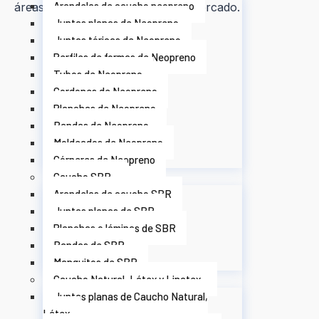
Arandelas de caucho neopreno
áreas de negocio y sectores del mercado.
Juntas planas de Neopreno
Juntas tóricas de Neopreno
Perfiles de formas de Neopreno
Tubos de Neopreno
Cordones de Neopreno
Planchas de Neopreno
Bandas de Neopreno
Moldeados de Neopreno
Córneres de Neopreno
Caucho SBR
Arandelas de caucho SBR
Juntas planas de SBR
Planchas o láminas de SBR
Bandas de SBR
Manguitos de SBR
Caucho Natural, Látex y Linatex
Juntas planas de Caucho Natural,
Látex