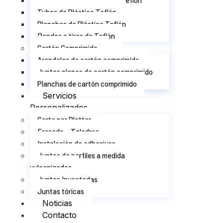
Juntas planas de Plástico Teflón
Tubos de Plástico Teflón
Planchas de Plástico Teflón
Bandas o tiras de Teflón
Cartón Comprimido
Arandelas de cartón comprimido
Juntas planas de cartón comprimido
Planchas de cartón comprimido
Servicios
Personalizados
Corte por Plotter
Fresado – Taladros
Instalación de adhesivos
Juntas de perfiles a medida
vulcanizados
Juntas Inyectadas
Juntas tóricas
Noticias
Contacto