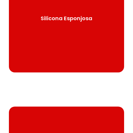
La silicona tiene una alta transparencia,
versatilidad y un excelente comportamiento en
diversos medios físicos y químicos
Silicona Esponjosa
Ver producto