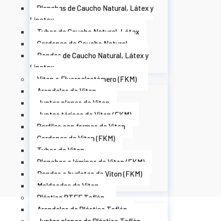
Planchas de Caucho Natural, Látex y
Linatex
Tubos de Caucho Natural, Látex
Cordones de Caucho Natural
Bandas de Caucho Natural, Látex y
Linatex
Viton o Fluoroelastómero (FKM)
Arandelas de Viton
Juntas planas de Viton
Juntas tóricas de Viton (FKM)
Perfiles con formas de Viton
Cordones de Viton (FKM)
Tubos de Viton
Planchas o láminas de Viton (FKM)
Bandas o burletes de Viton (FKM)
Moldeados de Viton
Plástico PTFE Teflón
Arandelas de Plástico Teflón