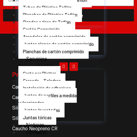
Juntas planas de Plástico Teflón
Tubos de Plástico Teflón
Suscribirme
Planchas de Plástico Teflón
Bandas o tiras de Teflón
Cartón Comprimido
Arandelas de cartón comprimido
Juntas planas de cartón comprimido
Planchas de cartón comprimido
Servicios
Personalizados
Productos
Corte por Plotter
Fresado – Taladros
Caucho EPDM
Instalación de adhesivos
Juntas de perfiles a medida
Caucho celular
vulcanizados
Silicon compacta
Juntas Inyectadas
Juntas tóricas
Silicona esponjosa
Noticias
Caucho Neopreno CR
Contacto