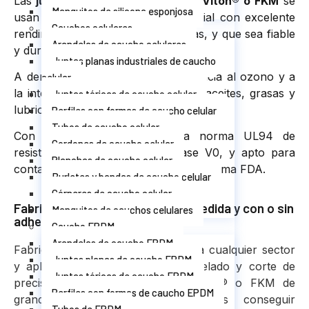
Las
juntas planas industriales de Viton® o FKM
se
Manguitos de silicona esponjosa
usan cuando se requiere un material con excelente
Cauchos celulares
rendimiento ante altas temperaturas, y que sea fiable
Arandelas de caucho celulares
y duradero.
Juntas planas industriales de caucho
A demás de tener una gran resistencia al ozono y a
celular
la intemperie, a los hidrocarburos, aceites, grasas y
Juntas tóricas de caucho celular
lubricantes.
Perfiles con formas de caucho celular
Tubos de caucho celular
Con certificación acorde a la norma UL94 de
Cordones de caucho celular
resistencia contra el fuego, clase V0, y apto para
Planchas de caucho celular
contacto con alimentos acorde a la norma FDA.
Burletes y bandas de caucho celular
Córneres de caucho celular
Fabricantes de juntas planas a medida y con o sin
Manguitos de cauchos celulares
adhesivo
Caucho EPDM
Arandelas de caucho EPDM
Fabricamos juntas industriales para cualquier sector
Juntas planas de caucho EPDM
y aplicación, contamos con troquelado y corte de
Juntas tóricas de caucho EPDM
precisión las juntas planas de Viton® o FKM de
Perfiles con formas de caucho EPDM
grandes dimensiones las podemos conseguir