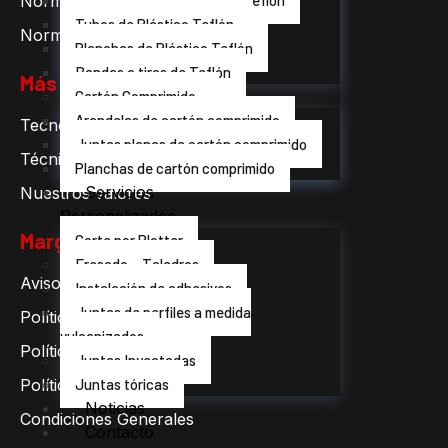
Juntas planas de Plástico Teflón
Normativas alimentarias
Tubos de Plástico Teflón
Normativas ignifugas
Planchas de Plástico Teflón
Bandas o tiras de Teflón
Más información
Cartón Comprimido
Arandelas de cartón comprimido
Tecnología de plásticos
Juntas planas de cartón comprimido
Técnicas de conformación
Planchas de cartón comprimido
Servicios
Nuestros valores
Personalizados
Margo legal
Corte por Plotter
Fresado – Taladros
Aviso Legal
Instalación de adhesivos
Juntas de perfiles a medida
Política de cookies
vulcanizados
Política de gestión
Juntas Inyectadas
Juntas tóricas
Política de privacidad
Noticias
Condiciones Generales
Contacto