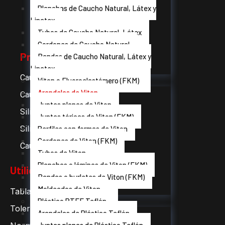
Planchas de Caucho Natural, Látex y
Linatex
Tubos de Caucho Natural, Látex
Cordones de Caucho Natural
Productos
Bandas de Caucho Natural, Látex y
Linatex
Caucho EPDM
Viton o Fluoroelastómero (FKM)
Arandelas de Viton
Caucho celular
Juntas planas de Viton
Silicon compacta
Juntas tóricas de Viton (FKM)
Perfiles con formas de Viton
Silicona esponjosa
Cordones de Viton (FKM)
Caucho Neopreno CR
Tubos de Viton
Planchas o láminas de Viton (FKM)
Utilidades
Bandas o burletes de Viton (FKM)
Moldeados de Viton
Tabla de durezas
Plástico PTFE Teflón
Tolerancias generales ISO
Arandelas de Plástico Teflón