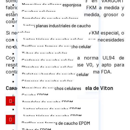
somos la mejor opción, ya que en VARGORT
Manguitos de silicona esponjosa
fabricamos arandelas de Viton® o FKM a medida y
Cauchos celulares
estándares en cualquier calidad, medida, grosor o
Arandelas de caucho celulares
color.
Juntas planas industriales de caucho
Si necesita una arandela de Viton® o FKM especial, o
celular
con un diseño particular adaptado a sus necesidades
Juntas tóricas de caucho celular
no dude en pedírnoslo.
Perfiles con formas de caucho celular
Tubos de caucho celular
Con certificación acorde a la norma UL94 de
Cordones de caucho celular
resistencia contra el fuego, clase V0, y apto para
Planchas de caucho celular
contacto con alimentos acorde a la norma FDA.
Burletes y bandas de caucho celular
Córneres de caucho celular
Características de nuestra arandela de Viton
Manguitos de cauchos celulares
Caucho EPDM
Colores estándar
Arandelas de caucho EPDM
Negro
Juntas planas de caucho EPDM
Juntas tóricas de caucho EPDM
Colores especiales
Perfiles con formas de caucho EPDM
Verde, marrón, roja, blanco y azul