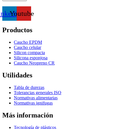
inkedin
Youtube
Productos
Caucho EPDM
Caucho celular
Silicon compacta
Silicona esponjosa
Caucho Neopreno CR
Utilidades
Tabla de durezas
Tolerancias generales ISO
Normativas alimentarias
Normativas ignifugas
Más información
Tecnología de plásticos