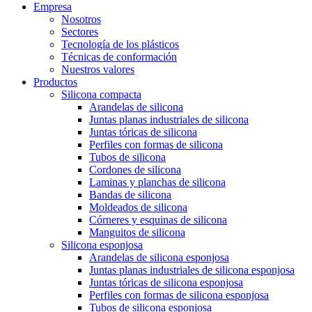
Empresa
Nosotros
Sectores
Tecnología de los plásticos
Técnicas de conformación
Nuestros valores
Productos
Silicona compacta
Arandelas de silicona
Juntas planas industriales de silicona
Juntas tóricas de silicona
Perfiles con formas de silicona
Tubos de silicona
Cordones de silicona
Laminas y planchas de silicona
Bandas de silicona
Moldeados de silicona
Córneres y esquinas de silicona
Manguitos de silicona
Silicona esponjosa
Arandelas de silicona esponjosa
Juntas planas industriales de silicona esponjosa
Juntas tóricas de silicona esponjosa
Perfiles con formas de silicona esponjosa
Tubos de silicona esponjosa