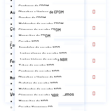
Tubos de EPDM
Cordones de EPDM
Planchas o láminas de EPDM
Automoción
Bandas de EPDM
Moldeados de caucho EPDM
Construcción
Córneres de caucho EPDM
Manguitos de EPDM
Caucho NBR
Farmacéutico y médico
Arandelas de caucho NBR
Juntas planas de caucho NBR
Juntas tóricas de caucho NBR
Ferroviario
Tubos de caucho NBR
Cordones de caucho NBR
Planchas o láminas de NBR
Iluminación y LED
Burletes de caucho NBR
Moldeados de caucho NBR
Ventilación y extracción de humos
Córneres de caucho NBR
Manguitos de NBR
Caucho Neopreno CR